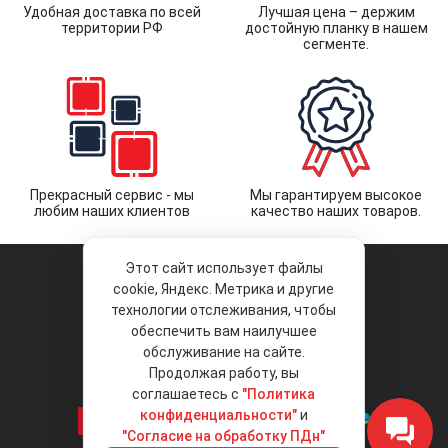
Удобная доставка по всей
Лучшая цена – держим
территории РФ
достойную планку в нашем
сегменте.
Прекрасный сервис - мы
Мы гарантируем высокое
любим наших клиентов
качество наших товаров.
Этот сайт использует файлы
cookie, Яндекс. Метрика и другие
технологии отслеживания, чтобы
обеспечить вам наилучшее
© 2026 «Liberty Project».
Аксессуары и запчасти оптом.
обслуживание на сайте.
Продолжая работу, вы
Положение об обработке и защите
персональных данных
соглашаетесь с
"Политика
конфиденциальности"
и
"Согласие на обработку ПДн"