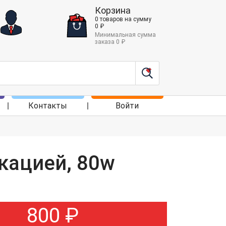
Корзина
0
товаров
на сумму
0
₽
Минимальная сумма
заказа
0
₽
Контакты
Войти
кацией, 80w
800
₽