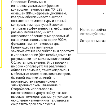
Описание:
Паяльник с
интеллектуальным цифровым
контролем температуры YX-525
оснащен ЖК-цифровым дисплеем,
который обеспечивает быстрое
повышение температуры и точный
контроль температуры. Высокая
тепловая эффективность, небольшой
Наличие сейча
размер, легкий вес, низкое
Авторизуйтесь
,
энергопотребление, универсальный
наконечник паяльника серии 900M,
Интернет-магаз
функция памяти температуры.
Преимущества паяльника
заключаются в его гибкости и простоте
в использовании (без необходимости
регулировки при каждом включении).
Область применения: Этот продукт
широко используется в различных
областях ремонта, таких как ремонт
мобильных телефонов, компьютеров,
бытовой техники и линий по
производству прецизионных
электронных схем. Внимание: 1.
Старайтесь использовать
низкотемпературную пайку, так как
высокие температуры могут ускорить
окисление наконечника паяльника и
сократить срок его службы.