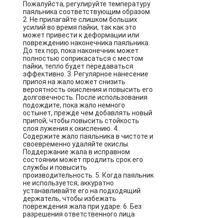
Пожалуйста, регулируйте температуру
паяльника соответствующим образом.
2. Не прилагайте слишком больших
усилий во время пайки, так как это
может привести к деформации или
повреждению наконечника паяльника.
До тех пор, пока наконечник может
полностью соприкасаться с местом
пайки, тепло будет передаваться
эффективно. 3. Регулярное нанесение
припоя на жало может снизить
вероятность окисления и повысить его
долговечность. После использования
подождите, пока жало немного
остынет, прежде чем добавлять новый
припой, чтобы повысить стойкость
слоя лужения к окислению. 4.
Содержите жало паяльника в чистоте и
своевременно удаляйте окислы.
Поддержание жала в исправном
состоянии может продлить срок его
службы и повысить
производительность. 5. Когда паяльник
не используется, аккуратно
устанавливайте его на подходящий
держатель, чтобы избежать
повреждения жала при ударе. 6. Без
разрешения ответственного лица