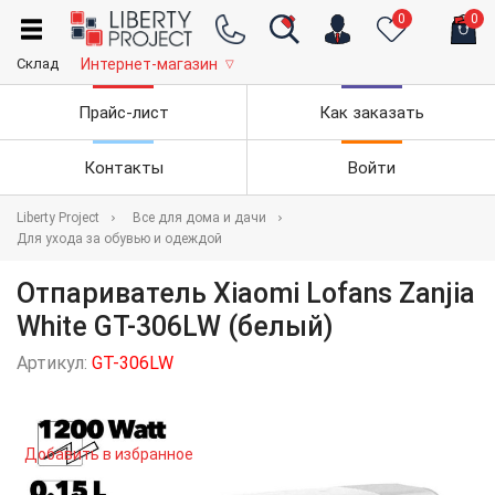
0
0
Склад
Интернет-магазин
▽
Прайс-лист
Как заказать
Контакты
Войти
Liberty Project
Все для дома и дачи
Для ухода за обувью и одеждой
Отпариватель Xiaomi Lofans Zanjia
White GT-306LW (белый)
Артикул:
GT-306LW
Добавить в избранное