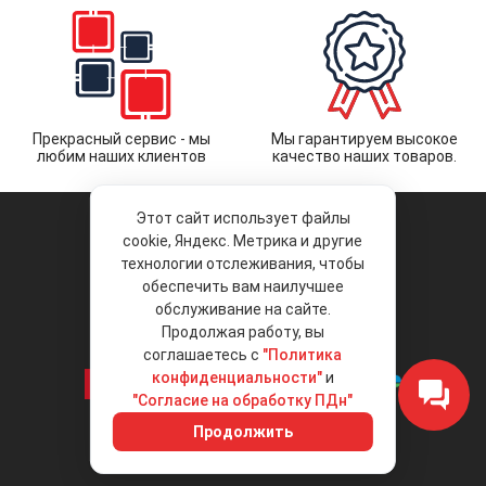
Прекрасный сервис - мы
Мы гарантируем высокое
любим наших клиентов
качество наших товаров.
Этот сайт использует файлы
cookie, Яндекс. Метрика и другие
технологии отслеживания, чтобы
обеспечить вам наилучшее
© 2026 «Liberty Project».
Аксессуары и запчасти оптом.
обслуживание на сайте.
Продолжая работу, вы
Положение об обработке и защите
персональных данных
соглашаетесь с
"Политика
конфиденциальности"
и
"Согласие на обработку ПДн"
Интернет-магазин
+7 (495) 792-792-8