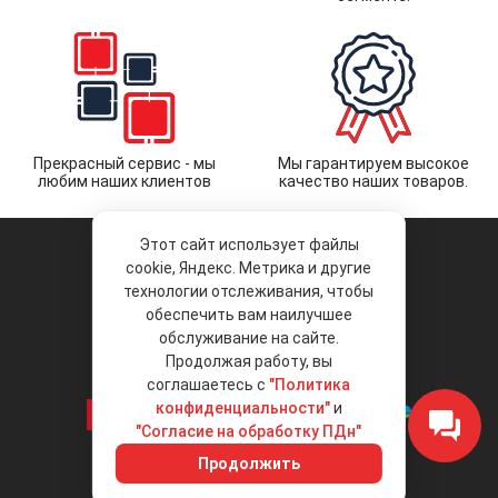
Прекрасный сервис - мы
Мы гарантируем высокое
любим наших клиентов
качество наших товаров.
Этот сайт использует файлы
cookie, Яндекс. Метрика и другие
технологии отслеживания, чтобы
обеспечить вам наилучшее
© 2026 «Liberty Project».
Аксессуары и запчасти оптом.
обслуживание на сайте.
Продолжая работу, вы
Положение об обработке и защите
персональных данных
соглашаетесь с
"Политика
конфиденциальности"
и
"Согласие на обработку ПДн"
Интернет-магазин
+7 (495) 792-792-8