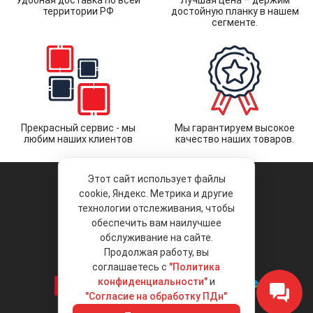
Удобная доставка по всей
Лучшая цена – держим
территории РФ
достойную планку в нашем
сегменте.
Прекрасный сервис - мы
Мы гарантируем высокое
любим наших клиентов
качество наших товаров.
Этот сайт использует файлы
cookie, Яндекс. Метрика и другие
технологии отслеживания, чтобы
обеспечить вам наилучшее
© 2026 «Liberty Project».
Аксессуары и запчасти оптом.
обслуживание на сайте.
Продолжая работу, вы
Положение об обработке и защите
персональных данных
соглашаетесь с
"Политика
конфиденциальности"
и
"Согласие на обработку ПДн"
Интернет-магазин