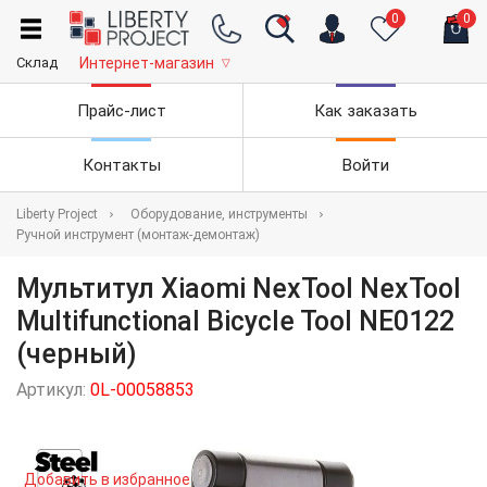
0
0
Склад
Интернет-магазин
▽
Прайс-лист
Как заказать
Контакты
Войти
Liberty Project
Оборудование, инструменты
Ручной инструмент (монтаж-демонтаж)
Мультитул Xiaomi NexTool NexTool
Multifunctional Bicycle Tool NE0122
(черный)
Артикул:
0L-00058853
Добавить в избранное