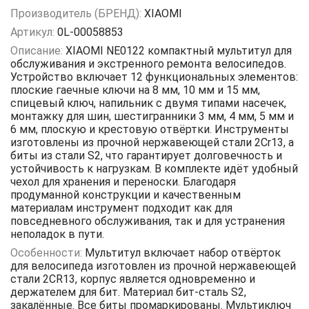
Производитель (БРЕНД):
XIAOMI
Артикул:
0L-00058853
Описание:
XIAOMI NE0122 компактный мультитул для
обслуживания и экстренного ремонта велосипедов.
Устройство включает 12 функциональных элементов:
плоские гаечные ключи на 8 мм, 10 мм и 15 мм,
спицевый ключ, напильник с двумя типами насечек,
монтажку для шин, шестигранники 3 мм, 4 мм, 5 мм и
6 мм, плоскую и крестовую отвёртки. Инструменты
изготовлены из прочной нержавеющей стали 2Cr13, а
биты из стали S2, что гарантирует долговечность и
устойчивость к нагрузкам. В комплекте идёт удобный
чехол для хранения и переноски. Благодаря
продуманной конструкции и качественным
материалам инструмент подходит как для
повседневного обслуживания, так и для устранения
неполадок в пути.
Особенности:
Мультитул включает набор отвёрток
для велосипеда изготовлен из прочной нержавеющей
стали 2CR13, корпус является одновременно и
держателем для бит. Материал бит-сталь S2,
закалённые. Все биты промаркированы. Мультиключ