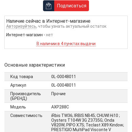
Подписаться
Наличие сейчас в
Интернет-магазине
Авторизуйтесь
, чтобы узнать актуальный остаток
Интернет-магазин
-
нет
В наличии в 4 пунктах выдачи
Основные характеристики
Код товара
0L-00048011
Артикул
0L-00048011
Производитель
Прочие
(БРЕНД)
Модель
AXP288C
Совместимость
iRbis TW36; IRBIS NB45; CHUWI Hi10 ;
Oysters T104W 3G Z3735G; Onda
V820W; PIPO X7S; Teclast X89 Kindow;
PRESTIGIO MultiPad Visconte V