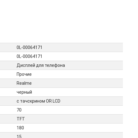
0L-00064171
0L-00064171
Дисплей для телефона
Прочие
Realme
черный
с тачскрином OR LCD
70
TFT
180
15