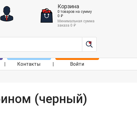
Корзина
0
товаров
на сумму
0
₽
Минимальная сумма
заказа
0
₽
Контакты
Войти
рином (черный)