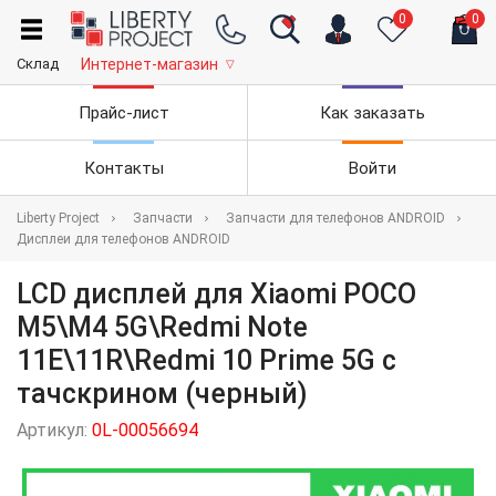
0
0
Склад
Интернет-магазин
▽
Прайс-лист
Как заказать
Контакты
Войти
Liberty Project
Запчасти
Запчасти для телефонов ANDROID
Дисплеи для телефонов ANDROID
LCD дисплей для Xiaomi POCO
M5\M4 5G\Redmi Note
11E\11R\Redmi 10 Prime 5G с
тачскрином (черный)
Артикул:
0L-00056694