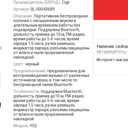
Производитель (БРЕНД):
Cigii
Артикул:
0L-00043689
Описание:
Портативная беспроводная
колонка с насыщенным звуком и
длительным временем работы без
подзарядки. Поддержка Bluetooth,
дальность приема до 10 м, FM-радио,
время работы до 5-6 часов, время
заряда 1.5 часа, ручка-ремешок,
Наличие сейча
индикатор заряда, разъёмы защищены
Авторизуйтесь
,
от влаги и пыли прорезиненной
накладкой.
Интернет-магаз
Цвет:
чёрный
Предназначение:
предназначена для
воспроизведения музыки от различных
источников звука, в том числе по
беспроводной связи Bluetooth
Особенности:
поддержка Bluetooth,
дальность приема до10 м, FM-радио,
время работы до 5-6 часов, время
заряда 1,5 часа, ручка-ремешок,
индикатор заряда, разъёмы защищены
от влаги и пыли прорезиненной
накладкой
Модель:
F52