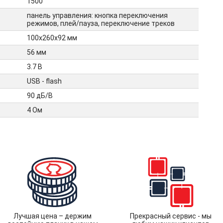
1500
панель управления: кнопка переключения
режимов, плей/пауза, переключение треков
100х260х92 мм
56 мм
3.7 В
USB - flash
90 дБ/В
4 Ом
Лучшая цена – держим
Прекрасный сервис - мы