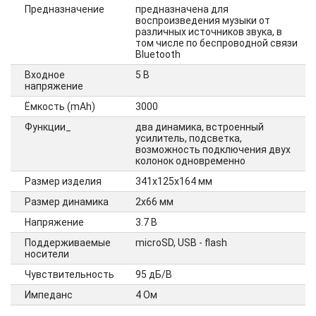
Предназначение
предназначена для
воспроизведения музыки от
различных источников звука, в
том числе по беспроводной связи
Bluetooth
Входное
5 В
напряжение
Ёмкость (mAh)
3000
Функции_
два динамика, встроенный
усилитель, подсветка,
возможность подключения двух
колонок одновременно
Размер изделия
341х125х164 мм
Размер динамика
2х66 мм
Напряжение
3.7 В
Поддерживаемые
microSD, USB - flash
носители
Чувствительность
95 дБ/В
Импеданс
4 Ом