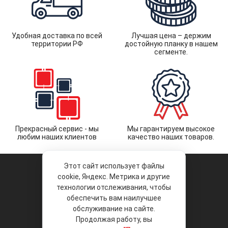
Удобная доставка по всей
Лучшая цена – держим
территории РФ
достойную планку в нашем
сегменте.
Прекрасный сервис - мы
Мы гарантируем высокое
любим наших клиентов
качество наших товаров.
Этот сайт использует файлы
cookie, Яндекс. Метрика и другие
технологии отслеживания, чтобы
обеспечить вам наилучшее
© 2026 «Liberty Project».
Аксессуары и запчасти оптом.
обслуживание на сайте.
Продолжая работу, вы
Положение об обработке и защите
персональных данных