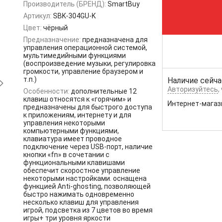
Производитель (БРЕНД):
SmartBuy
Артикул:
SBK-304GU-K
Цвет:
чёрный
Предназначение:
предназначена для
управления операционной системой,
мультимедийными функциями
(воспроизведение музыки, регулировка
громкости, управление браузером и
т.п.)
Наличие сейча
Авторизуйтесь
,
Особенности:
дополнительные 12
клавиш относятся к «горячим» и
Интернет-магаз
предназначены для быстрого доступа
к приложениям, интернету и для
управления некоторыми
компьютерными функциями,
клавиатура имеет проводное
подключение через USB-порт, наличие
кнопки «fn» в сочетании с
функциональными клавишами
обеспечит скоростное управление
некоторыми настройками. оснащена
функцией Anti-ghosting, позволяющей
быстро нажимать одновременно
несколько клавиш для управления
игрой, подсветка из 7 цветов во время
игры+ три уровня яркости