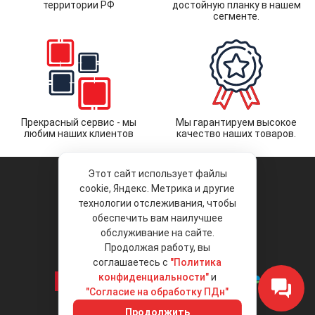
территории РФ
достойную планку в нашем
сегменте.
Прекрасный сервис - мы
Мы гарантируем высокое
любим наших клиентов
качество наших товаров.
Этот сайт использует файлы
cookie, Яндекс. Метрика и другие
технологии отслеживания, чтобы
обеспечить вам наилучшее
© 2026 «Liberty Project».
Аксессуары и запчасти оптом.
обслуживание на сайте.
Продолжая работу, вы
Положение об обработке и защите
персональных данных
соглашаетесь с
"Политика
конфиденциальности"
и
"Согласие на обработку ПДн"
Интернет-магазин