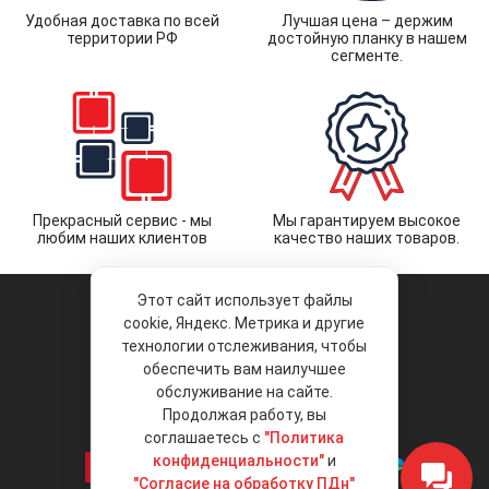
Удобная доставка по всей
Лучшая цена – держим
территории РФ
достойную планку в нашем
сегменте.
Прекрасный сервис - мы
Мы гарантируем высокое
любим наших клиентов
качество наших товаров.
Этот сайт использует файлы
cookie, Яндекс. Метрика и другие
технологии отслеживания, чтобы
обеспечить вам наилучшее
© 2026 «Liberty Project».
Аксессуары и запчасти оптом.
обслуживание на сайте.
Продолжая работу, вы
Положение об обработке и защите
персональных данных
соглашаетесь с
"Политика
конфиденциальности"
и
"Согласие на обработку ПДн"