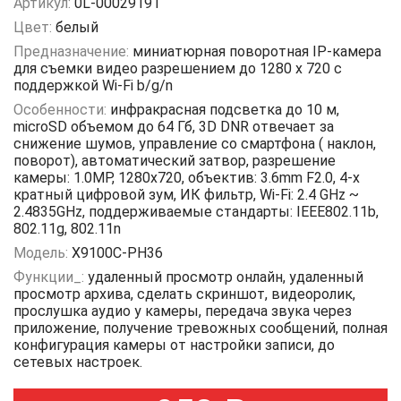
Артикул:
0L-00029191
Цвет:
белый
Предназначение:
миниатюрная поворотная IP-камера
для съемки видео разрешением до 1280 х 720 с
поддержкой Wi-Fi b/g/n
Особенности:
инфракрасная подсветка до 10 м,
microSD объемом до 64 Гб, 3D DNR отвечает за
снижение шумов, управление со смартфона ( наклон,
поворот), автоматический затвор, разрешение
камеры: 1.0MP, 1280x720, объектив: 3.6mm F2.0, 4-х
кратный цифровой зум, ИК фильтр, Wi-Fi: 2.4 GHz ~
2.4835GHz, поддерживаемые стандарты: IEEE802.11b,
802.11g, 802.11n
Модель:
Х9100С-РН36
Функции_:
удаленный просмотр онлайн, удаленный
просмотр архива, сделать скриншот, видеоролик,
прослушка аудио у камеры, передача звука через
приложение, получение тревожных сообщений, полная
конфигурация камеры от настройки записи, до
сетевых настроек.