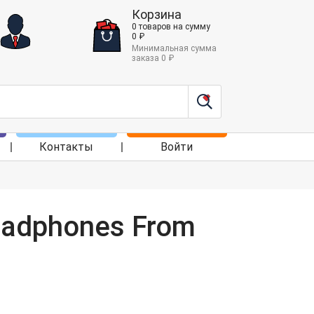
Корзина
0
товаров
на сумму
0
₽
Минимальная сумма
заказа
0
₽
Контакты
Войти
Headphones From