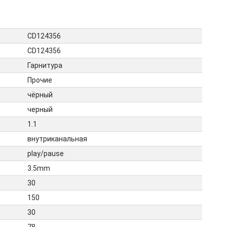
CD124356
CD124356
Гарнитура
Прочие
чёрный
черный
1.1
внутриканальная
play/pause
3.5mm
30
150
30