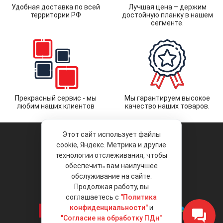
Удобная доставка по всей
Лучшая цена – держим
территории РФ
достойную планку в нашем
сегменте.
Прекрасный сервис - мы
Мы гарантируем высокое
любим наших клиентов
качество наших товаров.
Этот сайт использует файлы
cookie, Яндекс. Метрика и другие
технологии отслеживания, чтобы
обеспечить вам наилучшее
© 2026 «Liberty Project».
Аксессуары и запчасти оптом.
обслуживание на сайте.
Продолжая работу, вы
Положение об обработке и защите
персональных данных
соглашаетесь с
"Политика
конфиденциальности"
и
"Согласие на обработку ПДн"