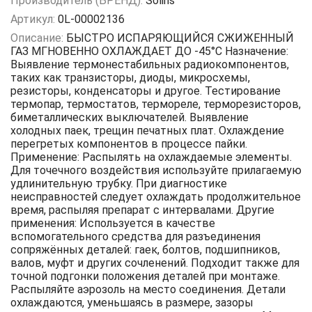
Производитель (БРЕНД):
Solins
Артикул:
0L-00002136
Описание:
БЫСТРО ИСПАРЯЮЩИЙСЯ СЖИЖЕННЫЙ
ГАЗ МГНОВЕННО ОХЛАЖДАЕТ ДО -45°С Назначение:
Выявление термонестабильных радиокомпонентов,
таких как транзисторы, диоды, микросхемы,
резисторы, конденсаторы и другое. Тестирование
термопар, термостатов, термореле, терморезисторов,
биметаллических выключателей. Выявление
холодных паек, трещин печатных плат. Охлаждение
перегретых компонентов в процессе пайки.
Применение: Распылять на охлаждаемые элементы.
Для точечного воздействия используйте прилагаемую
удлинительную трубку. При диагностике
неисправностей следует охлаждать продолжительное
время, распыляя препарат с интервалами. Другие
применения: Используется в качестве
вспомогательного средства для разъединения
сопряжённых деталей: гаек, болтов, подшипников,
валов, муфт и других сочленений. Подходит также для
точной подгонки положения деталей при монтаже.
Распыляйте аэрозоль на место соединения. Детали
охлаждаются, уменьшаясь в размере, зазоры