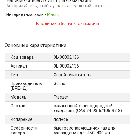
Наличие сейчас в
Интернет-магазине
Авторизуйтесь
, чтобы узнать актуальный остаток
Интернет-магазин
-
Много
В наличии в 50 пунктах выдачи
Основные характеристики
Код товара
0L-00002136
Артикул
0L-00002136
Тип
Спрей-очиститель
Производитель
Solins
(БРЕНД)
Модель
Freezer
Состав
сжиженный углеводородный
хладагент (CAS 74-98-6/106-97-8)
Испарение
полное
Особенности
быстроиспаряющийся газ для
товара
охлаждения до -45С, 400 мл