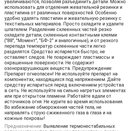
увеличиваются, позволяя разъединить детали. Можно
использовать для отделения жевательной резинки и
пластилина от различных поверхностей. Особенно
удобно удалять пластилин и жевательную резинку с
текстильных материалов. Просто охладите и удалите
шпателем. Разделение склеенных частей: резко
охладите детали, склеенные контактными клеями
("88", "Момент", "БФ-2" и аналогичные), и от резкого
перепада температур склеенные части легко
разделятся. Средство испаряется быстро, не
оставляет следов. Не повреждает пластмассы и
окрашенные поверхности. Не содержит
озоноразрушающих веществ. Предупреждение:
Препарат огнеопасен! Не используйте препарат на
компонентах, находящихся под напряжением. Дайте
средству испариться перед включением устройства
в сеть. Не используйте на сильно нагретых элементах
или при открытом пламени. Работайте вдали от
источников огня. Не курите во время использования.
Во избежание обморожения частей тела, не
направлять струю сжиженного газа в глаза и на
кожные покровы!
Предназначение:
Выявление термонестабильных