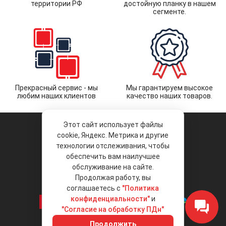
территории РФ
достойную планку в нашем
сегменте.
Прекрасный сервис - мы
Мы гарантируем высокое
любим наших клиентов
качество наших товаров.
Этот сайт использует файлы
cookie, Яндекс. Метрика и другие
технологии отслеживания, чтобы
обеспечить вам наилучшее
© 2026 «Liberty Project».
Аксессуары и запчасти оптом.
обслуживание на сайте.
Продолжая работу, вы
Положение об обработке и защите
персональных данных
соглашаетесь с
"Политика
конфиденциальности"
и
"Согласие на обработку ПДн"
Интернет-магазин