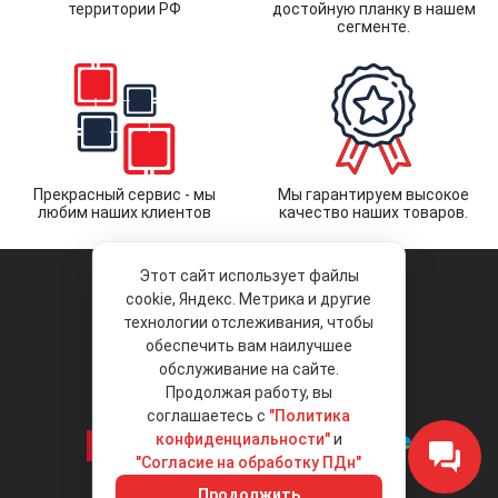
территории РФ
достойную планку в нашем
сегменте.
Прекрасный сервис - мы
Мы гарантируем высокое
любим наших клиентов
качество наших товаров.
Этот сайт использует файлы
cookie, Яндекс. Метрика и другие
технологии отслеживания, чтобы
обеспечить вам наилучшее
© 2026 «Liberty Project».
Аксессуары и запчасти оптом.
обслуживание на сайте.
Продолжая работу, вы
Положение об обработке и защите
персональных данных
соглашаетесь с
"Политика
конфиденциальности"
и
"Согласие на обработку ПДн"
Интернет-магазин