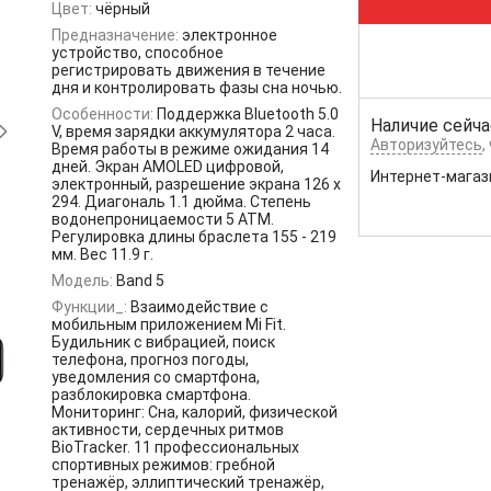
Цвет:
чёрный
Предназначение:
электронное
устройство, способное
регистрировать движения в течение
дня и контролировать фазы сна ночью.
Особенности:
Поддержка Bluetooth 5.0
Наличие сейча
V, время зарядки аккумулятора 2 часа.
Авторизуйтесь
,
Время работы в режиме ожидания 14
дней. Экран AMOLED цифровой,
Интернет-магаз
электронный, разрешение экрана 126 х
294. Диагональ 1.1 дюйма. Степень
водонепроницаемости 5 ATM.
Регулировка длины браслета 155 - 219
мм. Вес 11.9 г.
Модель:
Band 5
Функции_:
Взаимодействие с
мобильным приложением Mi Fit.
Будильник с вибрацией, поиск
телефона, прогноз погоды,
уведомления со смартфона,
разблокировка смартфона.
Мониторинг: Сна, калорий, физической
активности, сердечных ритмов
BioTracker. 11 профессиональных
спортивных режимов: гребной
тренажёр, эллиптический тренажёр,