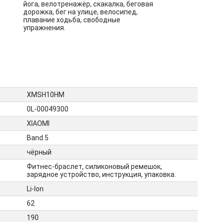
йога, велотренажёр, скакалка, беговая
дорожка, бег на улице, велосипед,
плавание ходьба, свободные
упражнения.
XMSH10HM
0L-00049300
XIAOMI
Band 5
чёрный
Фитнес-браслет, силиконовый ремешок,
зарядное устройство, инструкция, упаковка.
Li-Ion
62
190