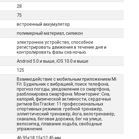
28
75
встроенный аккумулятор
полимерный материал, силикон
электронное устройство, способное
регистрировать движения в течение дня и
контролировать фазы сна ночью.
Android 5.0 и выше, iOS 10.0 и выше
125
Взаимодействие с мобильным приложением Mi
Fit. Будильник с вибрацией, поиск телефона,
прогноз погоды, уведомления со смартфона,
разблокировка смартфона. Мониторинг: Сна,
калорий, физической активности, сердечных
ритмов BioTracker. 11 профессиональных
спортивных режимов: гребной тренажёр,
эллиптический тренажёр, йога, велотренажёр,
скакалка, беговая дорожка, бег на улице,
велосипед, плавание ходьба, свободные
упражнения.
46.95х18.15х12.45 мм