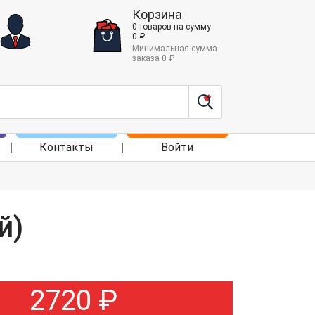
Корзина
0
товаров
на сумму
0
₽
Минимальная сумма
заказа
0
₽
Контакты
Войти
й)
2720
₽