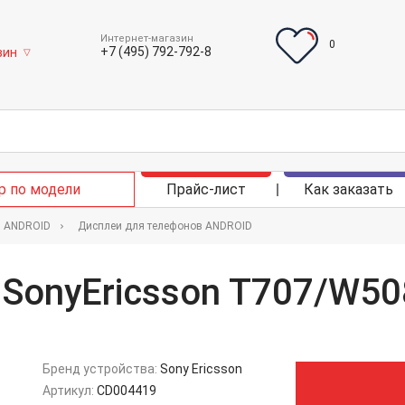
Интернет-магазин
0
+7 (495) 792-792-8
зин
▽
р по модели
Прайс-лист
Как заказать
в ANDROID
Дисплеи для телефонов ANDROID
 SonyEricsson T707/W50
Бренд устройства:
Sony Ericsson
Артикул:
CD004419