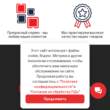
Прекрасный сервис - мы
Мы гарантируем высокое
любим наших клиентов
качество наших товаров.
Этот сайт использует файлы
cookie, Яндекс. Метрика и другие
технологии отслеживания, чтобы
обеспечить вам наилучшее
© 2026 «Liberty Project».
Аксессуары и запчасти оптом.
обслуживание на сайте.
Продолжая работу, вы
Положение об обработке и защите
персональных данных
соглашаетесь с
"Политика
конфиденциальности"
и
"Согласие на обработку ПДн"
Интернет-магазин
+7 (495) 792-792-8