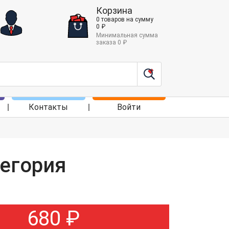
Корзина
0
товаров
на сумму
0
₽
Минимальная сумма
заказа
0
₽
Контакты
Войти
тегория
680
₽