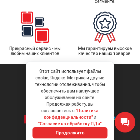
сегменте.
Прекрасный сервис - мы
Мы гарантируем высокое
любим наших клиентов
качество наших товаров.
Этот сайт использует файлы
cookie, Яндекс. Метрика и другие
технологии отслеживания, чтобы
обеспечить вам наилучшее
© 2026 «Liberty Project».
Аксессуары и запчасти оптом.
обслуживание на сайте.
Продолжая работу, вы
Положение об обработке и защите
персональных данных
соглашаетесь с
"Политика
конфиденциальности"
и
"Согласие на обработку ПДн"
Интернет-магазин
+7 (495) 792-792-8