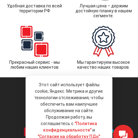
Удобная доставка по всей
Лучшая цена – держим
территории РФ
достойную планку в нашем
сегменте.
Прекрасный сервис - мы
Мы гарантируем высокое
любим наших клиентов
качество наших товаров.
Этот сайт использует файлы
cookie, Яндекс. Метрика и другие
технологии отслеживания, чтобы
обеспечить вам наилучшее
© 2026 «Liberty Project».
Аксессуары и запчасти оптом.
обслуживание на сайте.
Продолжая работу, вы
Положение об обработке и защите
персональных данных
соглашаетесь с
"Политика
конфиденциальности"
и
"Согласие на обработку ПДн"