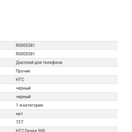
R0005581
R0005581
Дисплей для телефона
Прочие
HTC
чёрный
черный
1-я категория
нет
TFT
HTC Desire 500