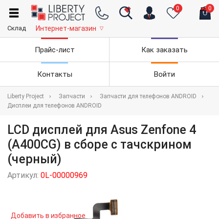
0
0
Склад
Интернет-магазин
▽
Прайс-лист
Как заказать
Контакты
Войти
Liberty Project
Запчасти
Запчасти для телефонов ANDROID
Дисплеи для телефонов ANDROID
LCD дисплей для Asus Zenfone 4
(A400CG) в сборе с тачскрином
(черный)
Артикул:
0L-00000969
Добавить в избранное