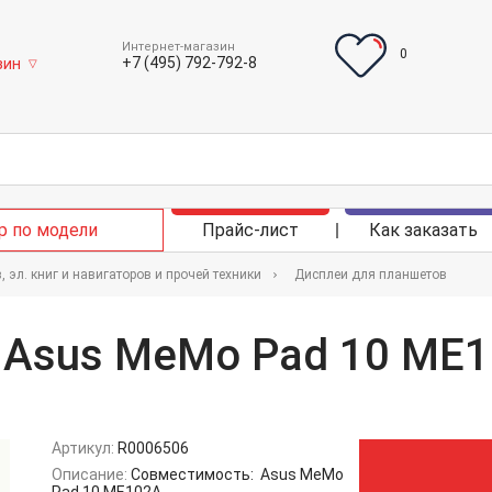
Интернет-магазин
0
+7 (495) 792-792-8
зин
▽
р по модели
Прайс-лист
Как заказать
 эл. книг и навигаторов и прочей техники
Дисплеи для планшетов
 Asus MeMo Pad 10 ME1
Артикул:
R0006506
Описание:
Совместимость: Asus MeMo