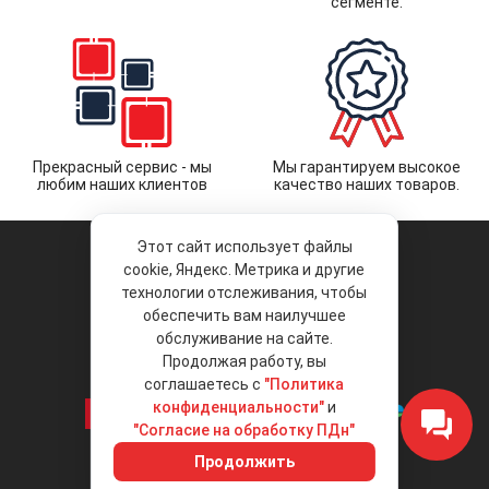
сегменте.
Прекрасный сервис - мы
Мы гарантируем высокое
любим наших клиентов
качество наших товаров.
Этот сайт использует файлы
cookie, Яндекс. Метрика и другие
технологии отслеживания, чтобы
обеспечить вам наилучшее
© 2026 «Liberty Project».
Аксессуары и запчасти оптом.
обслуживание на сайте.
Продолжая работу, вы
Положение об обработке и защите
персональных данных
соглашаетесь с
"Политика
конфиденциальности"
и
"Согласие на обработку ПДн"
Интернет-магазин
+7 (495) 792-792-8