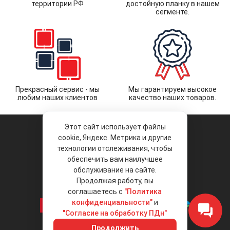
территории РФ
достойную планку в нашем
сегменте.
Прекрасный сервис - мы
Мы гарантируем высокое
любим наших клиентов
качество наших товаров.
Этот сайт использует файлы
cookie, Яндекс. Метрика и другие
технологии отслеживания, чтобы
обеспечить вам наилучшее
© 2026 «Liberty Project».
Аксессуары и запчасти оптом.
обслуживание на сайте.
Продолжая работу, вы
Положение об обработке и защите
персональных данных
соглашаетесь с
"Политика
конфиденциальности"
и
"Согласие на обработку ПДн"
Интернет-магазин