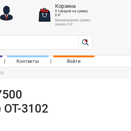
Корзина
0
товаров
на сумму
0
₽
Минимальная сумма
заказа
0
₽
Контакты
Войти
OTG
7500
 OT-3102