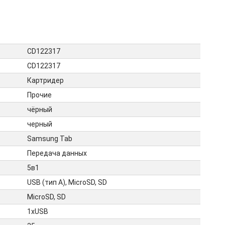
CD122317
CD122317
Картридер
Прочие
чёрный
черный
Samsung Tab
Передача данных
5в1
USB (тип А), MicroSD, SD
MicroSD, SD
1xUSB