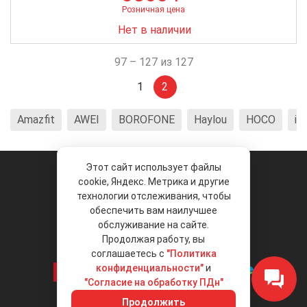
Розничная цена
Нет в наличии
97 – 127 из 127
1
2
Amazfit
AWEI
BOROFONE
Haylou
HOCO
in
Этот сайт использует файлы
cookie, Яндекс. Метрика и другие
технологии отслеживания, чтобы
обеспечить вам наилучшее
© 2026 «Liberty Project».
Аксессуары и запчасти оптом.
обслуживание на сайте.
Продолжая работу, вы
Положение об обработке и защите
персональных данных
соглашаетесь с
"Политика
конфиденциальности"
и
"Согласие на обработку ПДн"
Интернет-магазин