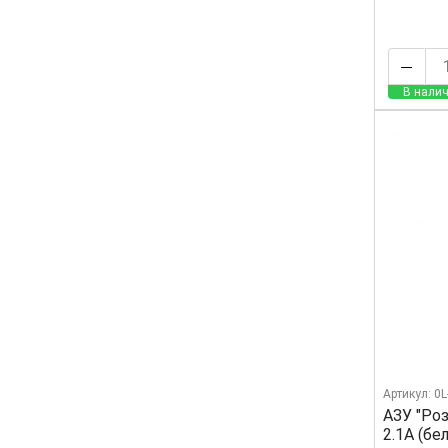
В налич
Артикул: 0
АЗУ "Ро
2.1А (бе