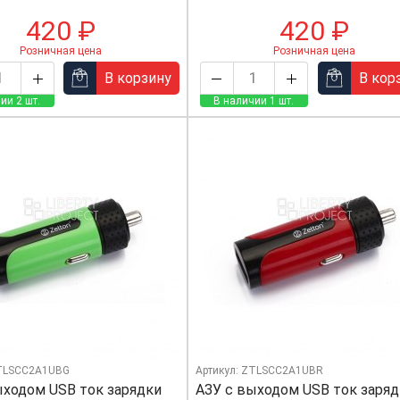
420 ₽
420 ₽
Розничная цена
Розничная цена
В корзину
В кор
ии 2 шт.
В наличии 1 шт.
ZTLSCC2A1UBG
Артикул: ZTLSCC2A1UBR
ыходом USB ток зарядки
АЗУ с выходом USB ток заря