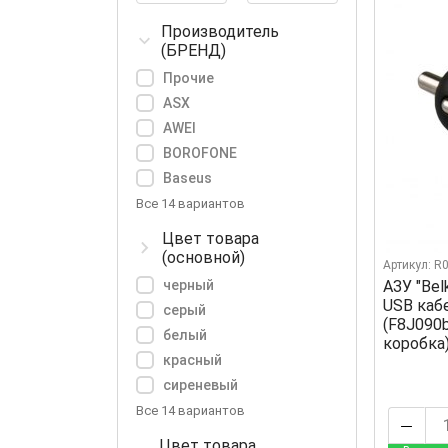
Производитель
(БРЕНД)
Прочие
ASX
AWEI
BOROFONE
Baseus
Все 14 вариантов
Цвет товара
(основной)
Артикул: R
АЗУ "Bel
черный
USB каб
серый
(F8J090
белый
коробка
красный
сиреневый
Все 14 вариантов
Цвет товара