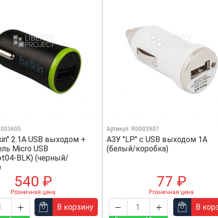
0003605
Артикул: R0003907
kin" 2.1A USB выходом +
АЗУ "LP" с USB выходом 1А
ель Micro USB
(белый/коробка)
bt04-BLK) (черный/
)
540 ₽
77 ₽
Розничная цена
Розничная цена
В корзину
В кор