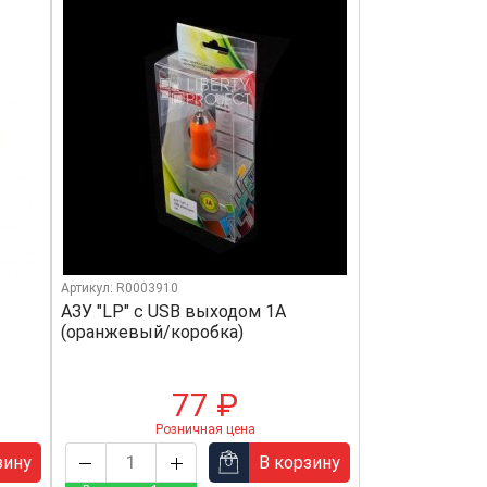
Артикул: R0003910
АЗУ "LP" с USB выходом 1А
(оранжевый/коробка)
77 ₽
Розничная цена
зину
В корзину