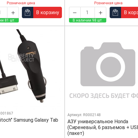
Розничная цена
Розничная цена
В корзину
В кор
ии 81 шт.
В наличии 98 шт.
0001867
Артикул: R0002148
itoch" Samsung Galaxy Tab
АЗУ универсальное Honda
(Сиреневый, 6 разъемов + US
(пакет)