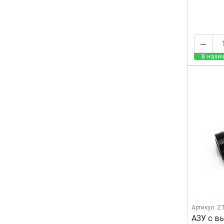
В налич
Артикул: 
АЗУ с в