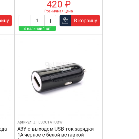
420 ₽
Розничная цена
зину
В корзину
В наличии 1 шт.
Артикул: ZTLSCC1A1UBW
ода
АЗУ с выходом USB ток зарядки
1А черное с белой вставкой