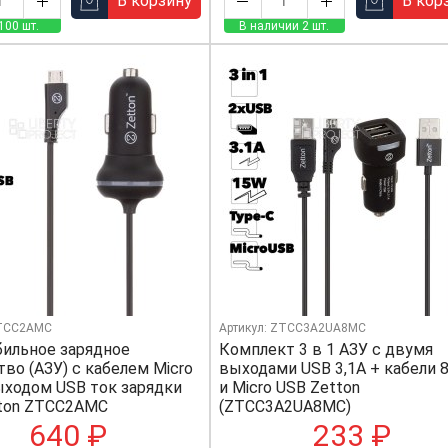
В корзину
В кор
100 шт.
В наличии 2 шт.
ZTCC2AMC
Артикул: ZTCC3A2UA8MC
ильное зарядное
Комплект 3 в 1 АЗУ с двумя
во (АЗУ) с кабелем Micro
выходами USB 3,1А + кабели 8
ыходом USB ток зарядки
и Micro USB Zetton
tton ZTCC2AMC
(ZTCC3A2UA8MC)
640 ₽
233 ₽