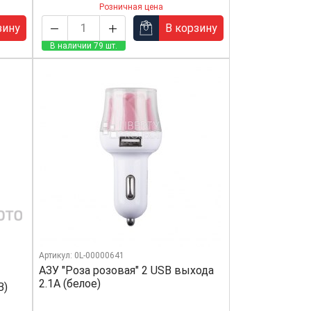
Розничная цена
зину
В корзину
В наличии 79 шт.
Артикул: 0L-00000641
АЗУ "Роза розовая" 2 USB выхода
2.1А (белое)
B)