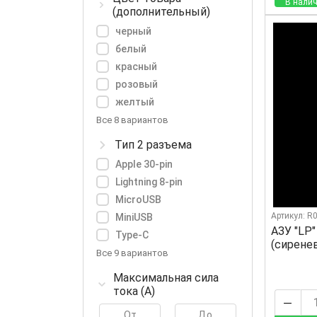
В налич
(дополнительный)
черный
белый
красный
розовый
желтый
Все 8 вариантов
Тип 2 разъема
Apple 30-pin
Lightning 8-pin
MicroUSB
Артикул: R
MiniUSB
АЗУ "LP
Type-C
(сирене
Все 9 вариантов
Максимальная сила
тока (А)