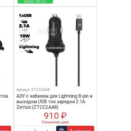
более 100 шт.
Артикул: ZTCC2AA8
етов
АЗУ с кабелем для Lightning 8-pin и
выходом USB ток зарядки 2.1А
Zetton (ZTCC2AA8)
910 ₽
Розничная цена