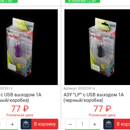
ии 2 шт.
В наличии 12 шт.
0003913
Артикул: R0003914
" с USB выходом 1А
АЗУ "LP" с USB выходом 1А
вый/коробка)
(черный/коробка)
77 ₽
77 ₽
Розничная цена
Розничная цена
В корзину
В кор