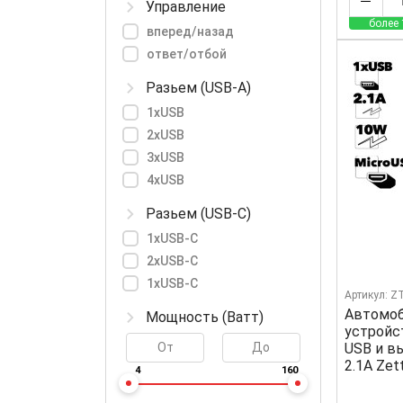
Управление
более 
вперед/назад
ответ/отбой
Разьем (USB-A)
1xUSB
2xUSB
3xUSB
4xUSB
Разьем (USB-C)
1xUSB-C
2xUSB-C
1xUSB-С
Артикул: 
Автомоб
Мощность (Ватт)
устройст
USB и в
2.1А Ze
4
160