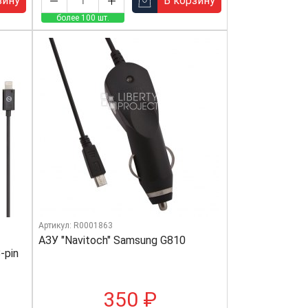
зину
В корзину
более 100 шт.
Артикул: R0001863
АЗУ "Navitoch" Samsung G810
-pin
350 ₽