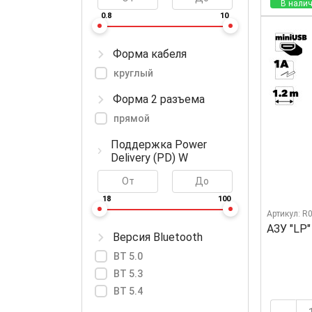
В налич
0.8
10
Форма кабеля
круглый
Форма 2 разъема
прямой
Поддержка Power
Delivery (PD) W
18
100
Артикул: R
АЗУ "LP"
Версия Bluetooth
BT 5.0
BT 5.3
BT 5.4