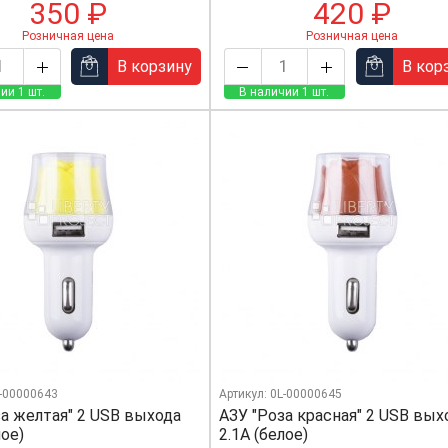
350 ₽
420 ₽
Розничная цена
Розничная цена
В корзину
В кор
ии 1 шт.
В наличии 1 шт.
L-00000643
Артикул: 0L-00000645
за желтая" 2 USB выхода
АЗУ "Роза красная" 2 USB вых
лое)
2.1А (белое)