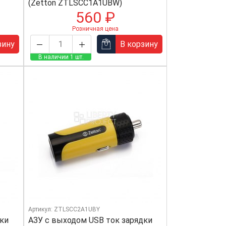
(Zetton ZTLSCC1A1UBW)
560 ₽
Розничная цена
зину
В корзину
В наличии 1 шт.
Артикул: ZTLSCC2A1UBY
дки
АЗУ с выходом USB ток зарядки