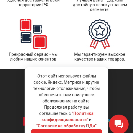
Удобная доставка по всей
Лучшая цена – держим
территории РФ
достойную планку в нашем
сегменте.
Прекрасный сервис - мы
Мы гарантируем высокое
любим наших клиентов
качество наших товаров.
Этот сайт использует файлы
cookie, Яндекс. Метрика и другие
технологии отслеживания, чтобы
обеспечить вам наилучшее
© 2026 «Liberty Project».
Аксессуары и запчасти оптом.
обслуживание на сайте.
Продолжая работу, вы
Положение об обработке и защите
персональных данных
соглашаетесь с
"Политика
конфиденциальности"
и
"Согласие на обработку ПДн"
Интернет-магазин