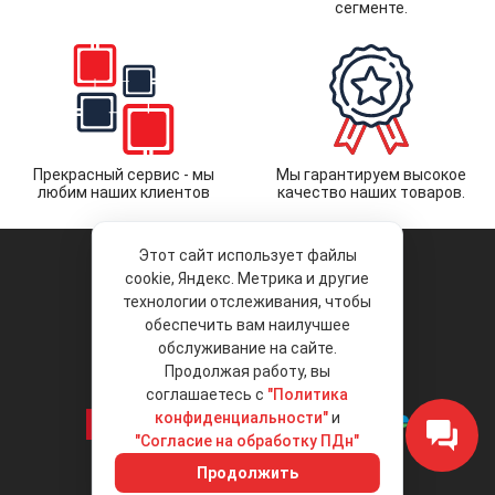
сегменте.
Прекрасный сервис - мы
Мы гарантируем высокое
любим наших клиентов
качество наших товаров.
Этот сайт использует файлы
cookie, Яндекс. Метрика и другие
технологии отслеживания, чтобы
обеспечить вам наилучшее
© 2026 «Liberty Project».
Аксессуары и запчасти оптом.
обслуживание на сайте.
Продолжая работу, вы
Положение об обработке и защите
персональных данных
соглашаетесь с
"Политика
конфиденциальности"
и
"Согласие на обработку ПДн"
Интернет-магазин
+7 (495) 792-792-8