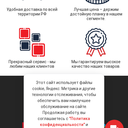
Удобная доставка по всей
Лучшая цена – держим
территории РФ
достойную планку в нашем
сегменте.
Прекрасный сервис - мы
Мы гарантируем высокое
любим наших клиентов
качество наших товаров.
Этот сайт использует файлы
cookie, Яндекс. Метрика и другие
технологии отслеживания, чтобы
обеспечить вам наилучшее
© 2026 «Liberty Project».
Аксессуары и запчасти оптом.
обслуживание на сайте.
Продолжая работу, вы
Положение об обработке и защите
персональных данных
соглашаетесь с
"Политика
конфиденциальности"
и