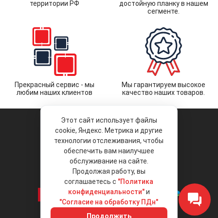
территории РФ
достойную планку в нашем
сегменте.
Прекрасный сервис - мы
Мы гарантируем высокое
любим наших клиентов
качество наших товаров.
Этот сайт использует файлы
cookie, Яндекс. Метрика и другие
технологии отслеживания, чтобы
обеспечить вам наилучшее
© 2026 «Liberty Project».
Аксессуары и запчасти оптом.
обслуживание на сайте.
Продолжая работу, вы
Положение об обработке и защите
персональных данных
соглашаетесь с
"Политика
конфиденциальности"
и
"Согласие на обработку ПДн"
Интернет-магазин