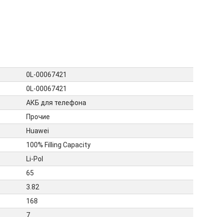
0L-00067421
0L-00067421
АКБ для телефона
Прочие
Huawei
100% Filling Capacity
Li-Pol
65
3.82
168
7