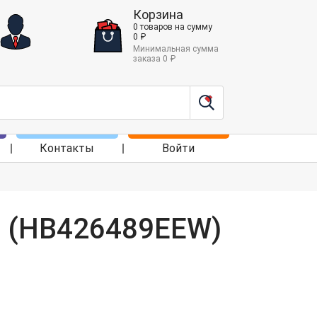
Корзина
0
товаров
на сумму
0
₽
Минимальная сумма
заказа
0
₽
Контакты
Войти
i (HB426489EEW)