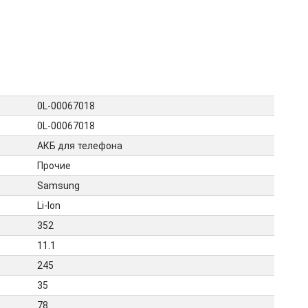
0L-00067018
0L-00067018
АКБ для телефона
Прочие
Samsung
Li-Ion
352
11.1
245
35
78