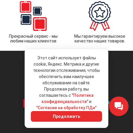
Прекрасный сервис - мы
Мы гарантируем высокое
любим наших клиентов
качество наших товаров.
Этот сайт использует файлы
cookie, Яндекс. Метрика и другие
технологии отслеживания, чтобы
обеспечить вам наилучшее
© 2026 «Liberty Project».
Аксессуары и запчасти оптом.
обслуживание на сайте.
Продолжая работу, вы
Положение об обработке и защите
персональных данных
соглашаетесь с
"Политика
конфиденциальности"
и
"Согласие на обработку ПДн"
Интернет-магазин
+7 (495) 792-792-8