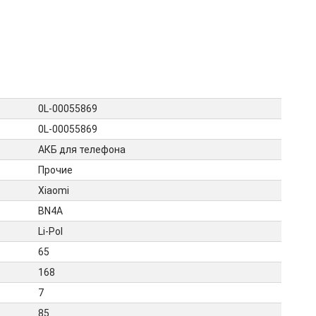
0L-00055869
0L-00055869
АКБ для телефона
Прочие
Xiaomi
BN4A
Li-Pol
65
168
7
85