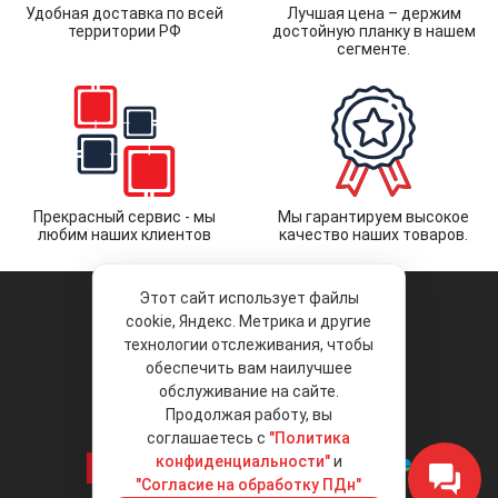
Удобная доставка по всей
Лучшая цена – держим
территории РФ
достойную планку в нашем
сегменте.
Прекрасный сервис - мы
Мы гарантируем высокое
любим наших клиентов
качество наших товаров.
Этот сайт использует файлы
cookie, Яндекс. Метрика и другие
технологии отслеживания, чтобы
обеспечить вам наилучшее
© 2026 «Liberty Project».
Аксессуары и запчасти оптом.
обслуживание на сайте.
Продолжая работу, вы
Положение об обработке и защите
персональных данных
соглашаетесь с
"Политика
конфиденциальности"
и
"Согласие на обработку ПДн"