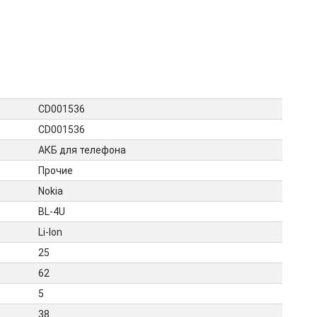
CD001536
CD001536
АКБ для телефона
Прочие
Nokia
BL-4U
Li-Ion
25
62
5
38