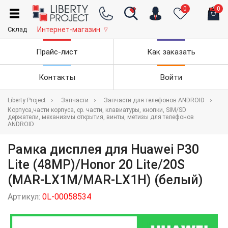
0
0
Склад
Интернет-магазин
▽
Прайс-лист
Как заказать
Контакты
Войти
Liberty Project
Запчасти
Запчасти для телефонов ANDROID
Корпуса,части корпуса, ср. части, клавиатуры, кнопки, SIM/SD
держатели, механизмы открытия, винты, метизы для телефонов
ANDROID
Рамка дисплея для Huawei P30
Lite (48MP)/Honor 20 Lite/20S
(MAR-LX1M/MAR-LX1H) (белый)
Артикул:
0L-00058534