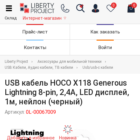
0
0
Склад
Интернет-магазин
▽
Прайс-лист
Как заказать
Контакты
Войти
Liberty Project
Аксессуары для мобильной техники
USB Кабели, Аудио кабели, ТВ кабели
Usb/usb-c кабели
USB кабель HOCO X118 Generous
Lightning 8-pin, 2,4A, LED дисплей,
1м, нейлон (черный)
Артикул:
0L-00067009
Добавить в избранное
Новинка