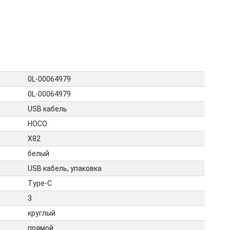
0L-00064979
0L-00064979
USB кабель
HOCO
X82
белый
USB кабель, упаковка
Type-C
3
круглый
прямой