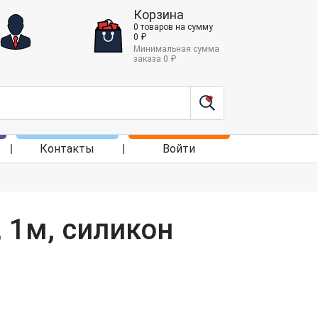
Корзина
0
товаров
на сумму
0
₽
Минимальная сумма
заказа
0
₽
Контакты
Войти
, 1м, силикон