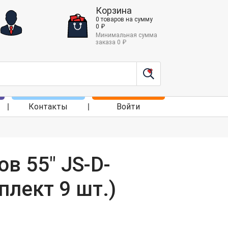
Корзина
0
товаров
на сумму
0
₽
Минимальная сумма
заказа
0
₽
Контакты
Войти
в 55" JS-D-
лект 9 шт.)