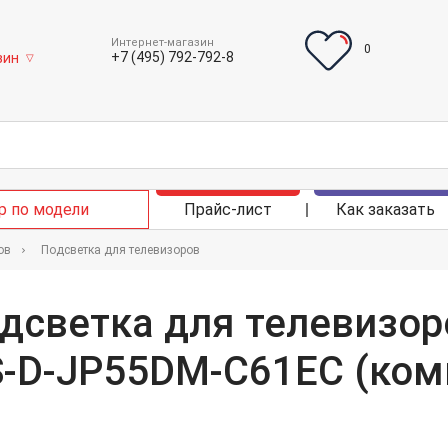
Интернет-магазин
0
+7 (495) 792-792-8
зин
▽
р по модели
Прайс-лист
Как заказать
ов
Подсветка для телевизоров
дсветка для телевизоро
-D-JP55DM-C61EC (комп